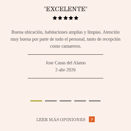
"EXCELENTE"
pleto
Buena ubicación, habitaciones amplias y limpias. Atención
El h
al
muy buena por parte de todo el personal, tanto de recepción
y
como camareros.
Jose Casas del Alamo
2-abr-2026
LEER MÁS OPINIONES