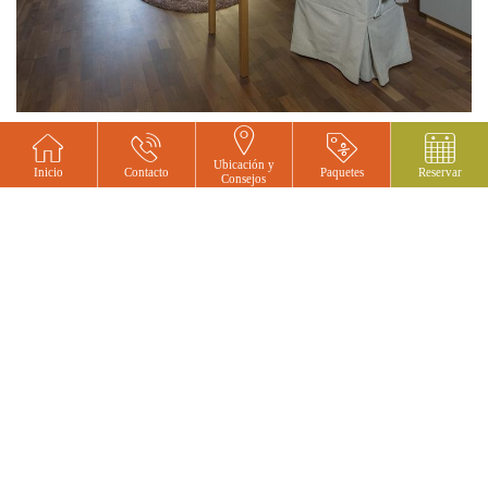
Ubicación y
Inicio
Contacto
Paquetes
Reservar
Consejos
HABITACIÓN ONLINE
LO QUE OPINAN NUESTROS
CLIENTES