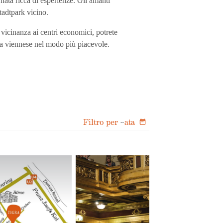
rnata ricca di esperienze. Gli amanti
tadtpark vicino.
a vicinanza ai centri economici, potrete
ita viennese nel modo più piacevole.
Filtro per
ata