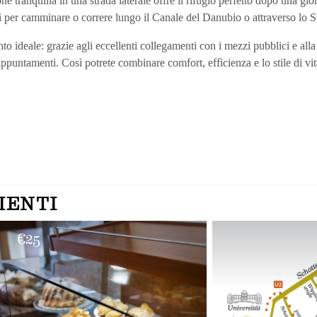
e tranquilla in una strada laterale offre il rifugio perfetto dopo una gio
si per camminare o correre lungo il Canale del Danubio o attraverso lo S
tanto ideale: grazie agli eccellenti collegamenti con i mezzi pubblici e all
ppuntamenti. Così potrete combinare comfort, efficienza e lo stile di v
IENTI
€
25