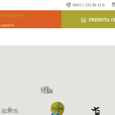
0043 1 533 96 41 0
oni online
PRENOTA O
o garantito
ENNA'S CITY CENT