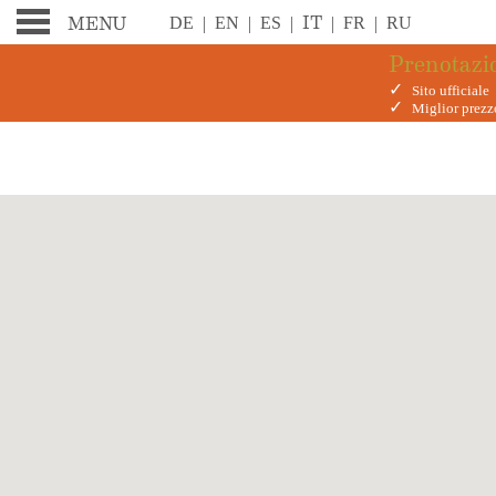
IT
DE
|
EN
|
ES
|
|
FR
|
RU
MENU
Prenotazi
✓
Sito ufficiale
✓
Miglior prezz
THE SOUND OF VI