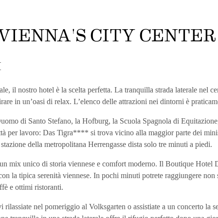
VIENNA'S CITY CENTER
I
, il nostro hotel è la scelta perfetta. La tranquilla strada laterale nel c
itirare in un’oasi di relax. L’elenco delle attrazioni nei dintorni è praticam
omo di Santo Stefano, la Hofburg, la Scuola Spagnola di Equitazione, l
tà per lavoro: Das Tigra**** si trova vicino alla maggior parte dei minist
azione della metropolitana Herrengasse dista solo tre minuti a piedi.
un mix unico di storia viennese e comfort moderno. Il Boutique Hotel Das
on la tipica serenità viennese. In pochi minuti potrete raggiungere non s
fè e ottimi ristoranti.
i rilassiate nel pomeriggio al Volksgarten o assistiate a un concerto la 