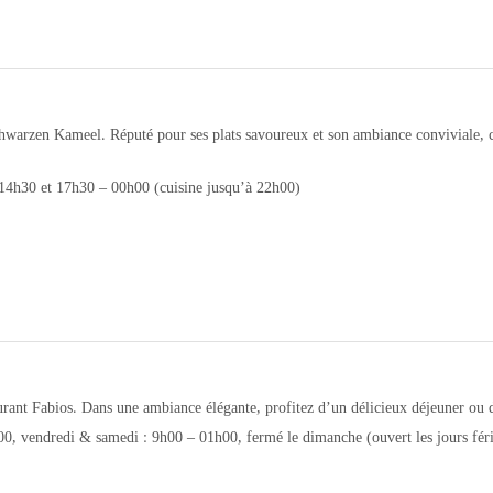
hwarzen Kameel. Réputé pour ses plats savoureux et son ambiance conviviale, ce
14h30 et 17h30 – 00h00 (cuisine jusqu’à 22h00)
aurant Fabios. Dans une ambiance élégante, profitez d’un délicieux déjeuner ou d
00, vendredi & samedi : 9h00 – 01h00, fermé le dimanche (ouvert les jours féri