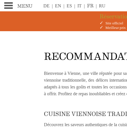
FR
DE
|
EN
|
ES
|
IT
|
|
RU
MENU
Réservatio
✓
Site officiel
✓
Meilleur prix 
RECOMMANDATION
RECOMMANDATI
Bienvenue à Vienne, une ville réputée pour sa
viennoise traditionnelle, des délices internat
adaptés à tous les goûts et toutes les occasio
à offrir. Profitez de repas inoubliables et crée
CUISINE VIENNOISE TRAD
Découvrez les saveurs authentiques de la cuisin