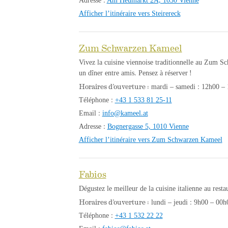
Adresse :
Am Heumarkt 2A, 1030 Vienne
Afficher l’itinéraire vers Steirereck
Zum Schwarzen Kameel
Vivez la cuisine viennoise traditionnelle au Zum Sc
un dîner entre amis. Pensez à réserver !
Horaires d’ouverture :
mardi – samedi : 12h00 – 
Téléphone :
+43 1 533 81 25-11
Email :
info@kameel.at
Adresse :
Bognergasse 5, 1010 Vienne
Afficher l’itinéraire vers Zum Schwarzen Kameel
Fabios
Dégustez le meilleur de la cuisine italienne au rest
Horaires d’ouverture :
lundi – jeudi : 9h00 – 00h
Téléphone :
+43 1 532 22 22