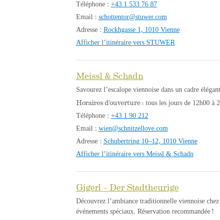
Téléphone :
+43 1 533 76 87
Email :
schottentor@stuwer.com
Adresse :
Rockhgasse 1, 1010 Vienne
Afficher l’itinéraire vers STUWER
Meissl & Schadn
Savourez l’escalope viennoise dans un cadre élégant
Horaires d’ouverture :
tous les jours de 12h00 à 
Téléphone :
+43 1 90 212
Email :
wien@schnitzellove.com
Adresse :
Schubertring 10–12, 1010 Vienne
Afficher l’itinéraire vers Meissl & Schadn
Gigerl – Der Stadtheurige
Découvrez l’ambiance traditionnelle viennoise chez 
événements spéciaux. Réservation recommandée !