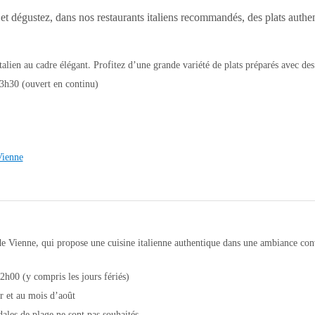
e et dégustez, dans nos restaurants italiens recommandés, des plats auth
alien au cadre élégant. Profitez d’une grande variété de plats préparés avec des 
23h30 (ouvert en continu)
Vienne
e Vienne, qui propose une cuisine italienne authentique dans une ambiance conv
2h00 (y compris les jours fériés)
r et au mois d’août
dales de plage ne sont pas souhaités