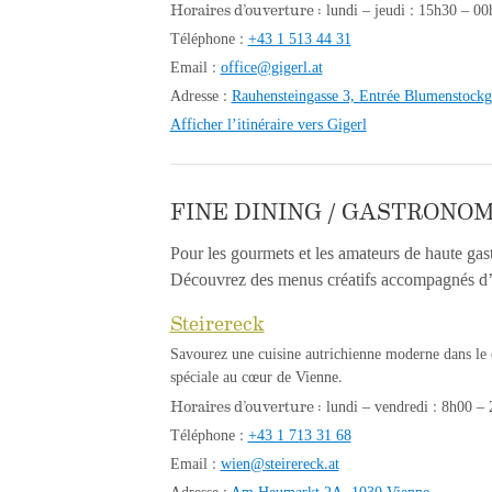
Horaires d’ouverture :
lundi – jeudi : 15h30 – 00
Téléphone :
+43 1 513 44 31
Email :
office@gigerl.at
Adresse :
Rauhensteingasse 3, Entrée Blumenstockg
Afficher l’itinéraire vers Gigerl
FINE DINING / GASTRONOM
Pour les gourmets et les amateurs de haute gast
Découvrez des menus créatifs accompagnés d’u
Steirereck
Savourez une cuisine autrichienne moderne dans le c
spéciale au cœur de Vienne.
Horaires d’ouverture :
lundi – vendredi : 8h00 – 
Téléphone :
+43 1 713 31 68
Email :
wien@steirereck.at