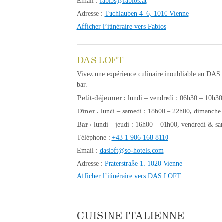
Email :
fabios@fabios.at
Adresse :
Tuchlauben 4–6, 1010 Vienne
Afficher l’itinéraire vers Fabios
DAS LOFT
Vivez une expérience culinaire inoubliable au DAS L
bar.
Petit-déjeuner :
lundi – vendredi : 06h30 – 10h30
Dîner :
lundi – samedi : 18h00 – 22h00, dimanche
Bar :
lundi – jeudi : 16h00 – 01h00, vendredi & s
Téléphone :
+43 1 906 168 8110
Email :
dasloft@so-hotels.com
Adresse :
Praterstraße 1, 1020 Vienne
Afficher l’itinéraire vers DAS LOFT
CUISINE ITALIENNE