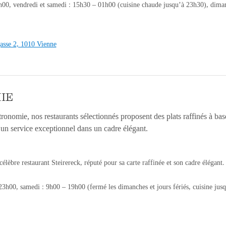
h00, vendredi et samedi : 15h30 – 01h00 (cuisine chaude jusqu’à 23h30), dim
asse 2, 1010 Vienne
IE
ronomie, nos restaurants sélectionnés proposent des plats raffinés à base 
n service exceptionnel dans un cadre élégant.
élèbre restaurant Steirereck, réputé pour sa carte raffinée et son cadre élégan
23h00, samedi : 9h00 – 19h00 (fermé les dimanches et jours fériés, cuisine ju