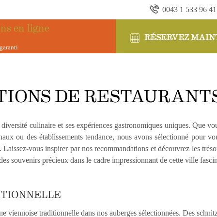
0043 1 533 96 41
ns en ligne
RÉSERVEZ MAIN
garanti
S DE RESTAURANT
ONS DE RESTAURANTS
 diversité culinaire et ses expériences gastronomiques uniques. Que vo
ionaux ou des établissements tendance, nous avons sélectionné pour vou
ns. Laissez-vous inspirer par nos recommandations et découvrez les tréso
z des souvenirs précieux dans le cadre impressionnant de cette ville fasci
ITIONNELLE
e viennoise traditionnelle dans nos auberges sélectionnées. Des schnitze