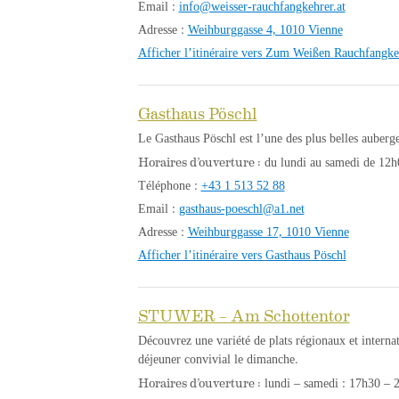
Email :
info@weisser-rauchfangkehrer.at
Adresse :
Weihburggasse 4, 1010 Vienne
Afficher l’itinéraire vers Zum Weißen Rauchfangke
Gasthaus Pöschl
Le Gasthaus Pöschl est l’une des plus belles auberge
Horaires d’ouverture :
du lundi au samedi de 12h0
Téléphone :
+43 1 513 52 88
Email :
gasthaus-poeschl@a1.net
Adresse :
Weihburggasse 17, 1010 Vienne
Afficher l’itinéraire vers Gasthaus Pöschl
STUWER – Am Schottentor
Découvrez une variété de plats régionaux et inter
déjeuner convivial le dimanche.
Horaires d’ouverture :
lundi – samedi : 17h30 – 2