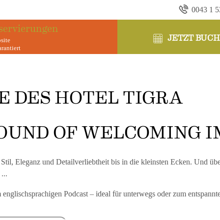
0043 1 5
servierungen
JETZT BUC
site
arantiert
ES HOTEL TIGRA
E DES HOTEL TIGRA
OUND OF WELCOMING 
il, Eleganz und Detailverliebtheit bis in die kleinsten Ecken. Und übe
...
m englischsprachigen
Podcast – ideal für unterwegs oder zum entspannte