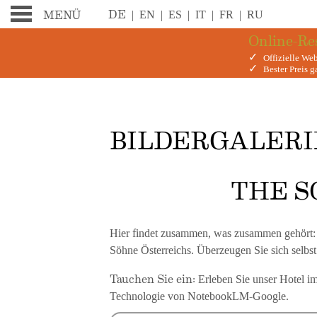
DE
|
EN
|
ES
|
IT
|
FR
|
RU
MENÜ
Online-Re
✓
Offizielle Web
✓
Bester Preis g
BILDERGALERIE D
BILDERGALERI
THE S
Hier findet zusammen, was zusammen gehört: St
Söhne Österreichs. Überzeugen Sie sich selbst 
Tauchen Sie ein:
Erleben Sie unser Hotel i
Technologie von NotebookLM-Google.